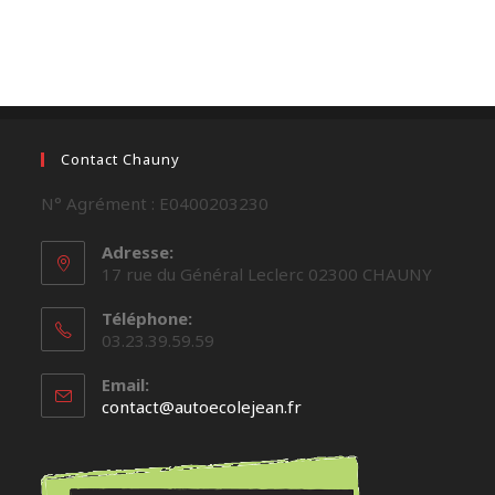
Contact Chauny
N° Agrément : E0400203230
Adresse:
17 rue du Général Leclerc 02300 CHAUNY
Téléphone:
03.23.39.59.59
Email:
contact@autoecolejean.fr